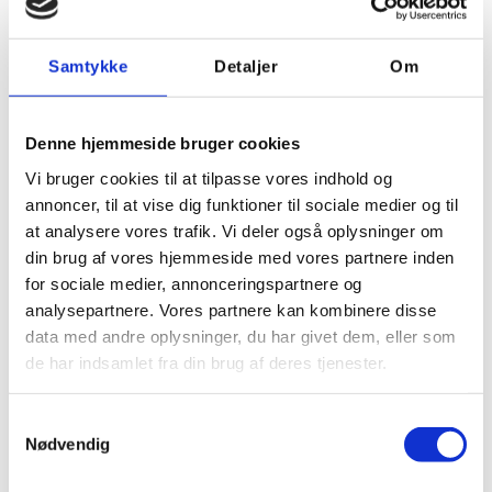
Arrangement 4
Samtykke
Detaljer
Om
Denne hjemmeside bruger cookies
Vi bruger cookies til at tilpasse vores indhold og
½ thebolle m. smør, skiveost og peberfrugt
annoncer, til at vise dig funktioner til sociale medier og til
½ thebolle m. smør, rullepølse og rødløg
at analysere vores trafik. Vi deler også oplysninger om
din brug af vores hjemmeside med vores partnere inden
lun æbletærte m. crème frâiche og småkager
for sociale medier, annonceringspartnere og
friskbrygget økologisk kaffe og luksus the samt isvand
analysepartnere. Vores partnere kan kombinere disse
data med andre oplysninger, du har givet dem, eller som
245 pp
de har indsamlet fra din brug af deres tjenester.
Samtykkevalg
Nødvendig