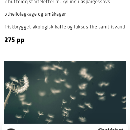
2 butterdejstarteletter m. kylling i aspargessovs
othellolagkage og småkager
friskbrygget økologisk kaffe og luksus the samt isvand
275 pp