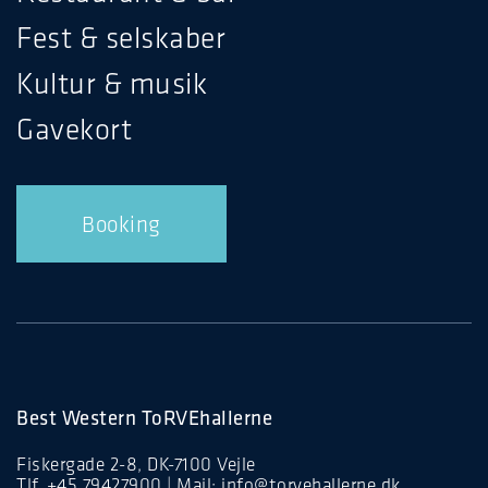
Fest & selskaber
Kultur & musik
Gavekort
Booking
Best Western ToRVEhallerne
Fiskergade 2-8, DK-7100 Vejle
Tlf.
+45 79427900
| Mail:
info@torvehallerne.dk