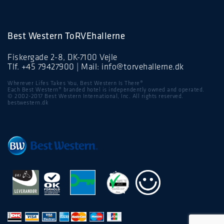
Best Western ToRVEhallerne
Fiskergade 2-8, DK-7100 Vejle
Tlf.
+45 79427900
| Mail:
info@torvehallerne.dk
Wherever Lifes Takes You, Best Western Is There®
Each Best Western® branded hotel is independently owned and operated.
© 2002-2017 Best Western International, Inc. All rights reserved.
bestwestern.dk