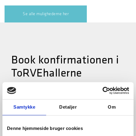
Se alle mulighederne her
Book konfirmationen i
ToRVEhallerne
Vi skaber rammerne om din fest. Du sørger for
gæsterne, vi sørger for resten.
Samtykke
Detaljer
Om
Navn
Denne hjemmeside bruger cookies