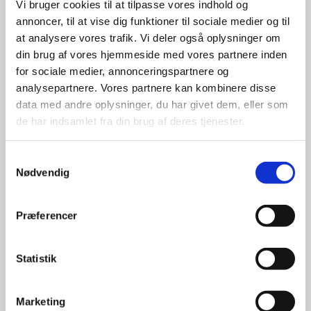
Vi bruger cookies til at tilpasse vores indhold og
annoncer, til at vise dig funktioner til sociale medier og til
Telefonnummer
at analysere vores trafik. Vi deler også oplysninger om
din brug af vores hjemmeside med vores partnere inden
for sociale medier, annonceringspartnere og
analysepartnere. Vores partnere kan kombinere disse
data med andre oplysninger, du har givet dem, eller som
Event type
de har indsamlet fra din brug af deres tjenester.
Privat
Erhverv
Samtykkevalg
Nødvendig
Firmanavn
Præferencer
Statistik
E-mail
Marketing