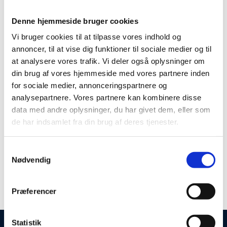
DJ - Thomas Bennedsen
Denne hjemmeside bruger cookies
Vi bruger cookies til at tilpasse vores indhold og
annoncer, til at vise dig funktioner til sociale medier og til
Fra kl. 21.00 spiller DJ Thomas Bennedsen de nyeste
at analysere vores trafik. Vi deler også oplysninger om
din brug af vores hjemmeside med vores partnere inden
loungetoner og remixes. Musikken og lyset ændres og
for sociale medier, annonceringspartnere og
lokalet transformeres fra aftenrestaurant til
analysepartnere. Vores partnere kan kombinere disse
cocktaillounge med stjerner på himlen. Gæsterne
data med andre oplysninger, du har givet dem, eller som
fascineres af loungens betagende design, de 600 kvm.
de har indsamlet fra din brug af deres tjenester.
glasloft, de rå murstens vægge, unikke azobe
plankeborde og skønne sofamiljøer. Stemningen er
Samtykkevalg
uformel og hyggelig, med plads til alle.
Nødvendig
Præferencer
Se mere på megalounge.dk
Statistik