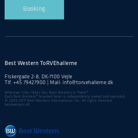
Booking
Best Western ToRVEhallerne
Fiskergade 2-8, DK-7100 Vejle
Tlf.
+45 79427900
| Mail:
info@torvehallerne.dk
Wherever Lifes Takes You, Best Western Is There®
Each Best Western® branded hotel is independently owned and operated.
© 2002-2017 Best Western International, Inc. All rights reserved.
bestwestern.dk