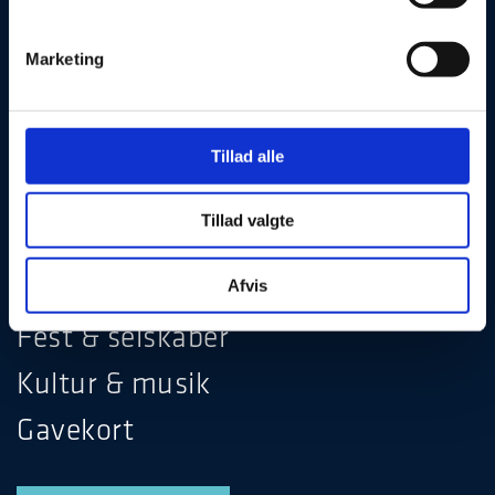
Marketing
Julefrokost
Tillad alle
Hotel & ophold
Tillad valgte
Møde & konference
Restaurant & bar
Afvis
Fest & selskaber
Kultur & musik
Gavekort