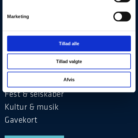
Marketing
Julefrokost
Tillad alle
Hotel & ophold
Tillad valgte
Møde & konference
Restaurant & bar
Afvis
Fest & selskaber
Kultur & musik
Gavekort