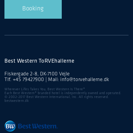
Booking
Best Western ToRVEhallerne
Fiskergade 2-8, DK-7100 Vejle
Tlf.
+45 79427900
| Mail:
info@torvehallerne.dk
Wherever Lifes Takes You, Best Western Is There®
Each Best Western® branded hotel is independently owned and operated.
© 2002-2017 Best Western International, Inc. All rights reserved.
bestwestern.dk