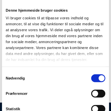
DJ - Thomas Bennedsen
Denne hjemmeside bruger cookies
Vi bruger cookies til at tilpasse vores indhold og
annoncer, til at vise dig funktioner til sociale medier og til
Fra kl. 21.00 spiller DJ Thomas Bennedsen de nyeste
at analysere vores trafik. Vi deler også oplysninger om
din brug af vores hjemmeside med vores partnere inden
loungetoner og remixes. Musikken og lyset ændres og
for sociale medier, annonceringspartnere og
lokalet transformeres fra aftenrestaurant til
analysepartnere. Vores partnere kan kombinere disse
cocktaillounge med stjerner på himlen. Gæsterne
data med andre oplysninger, du har givet dem, eller som
fascineres af loungens betagende design, de 600 kvm.
de har indsamlet fra din brug af deres tjenester.
glasloft, de rå murstens vægge, unikke azobe
plankeborde og skønne sofamiljøer. Stemningen er
Samtykkevalg
uformel og hyggelig, med plads til alle.
Nødvendig
Præferencer
Se mere på megalounge.dk
Statistik