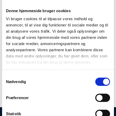
DJ - Sigurt Hovgaard
Denne hjemmeside bruger cookies
Vi bruger cookies til at tilpasse vores indhold og
annoncer, til at vise dig funktioner til sociale medier og til
Fra kl. 21.00 spiller DJ – Sigurt Hovgaard de nyeste
at analysere vores trafik. Vi deler også oplysninger om
din brug af vores hjemmeside med vores partnere inden
loungetoner og remixes. Musikken og lyset ændres og
for sociale medier, annonceringspartnere og
lokalet transformeres fra aftenrestaurant til
analysepartnere. Vores partnere kan kombinere disse
cocktaillounge med stjerner på himlen. Gæsterne
data med andre oplysninger, du har givet dem, eller som
fascineres af loungens betagende design, de 600 kvm.
de har indsamlet fra din brug af deres tjenester.
glasloft, de rå murstens vægge, unikke azobe
plankeborde og skønne sofamiljøer. Stemningen er
Samtykkevalg
uformel og hyggelig, med plads til alle.
Nødvendig
Præferencer
Se mere på megalounge.dk
Statistik