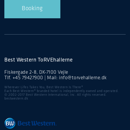
Booking
Best Western ToRVEhallerne
Fiskergade 2-8, DK-7100 Vejle
Tlf.
+45 79427900
| Mail:
info@torvehallerne.dk
Wherever Lifes Takes You, Best Western Is There®
Each Best Western® branded hotel is independently owned and operated.
© 2002-2017 Best Western International, Inc. All rights reserved.
bestwestern.dk