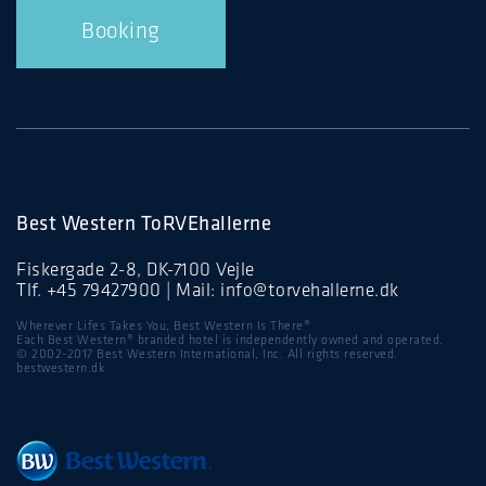
Booking
Best Western ToRVEhallerne
Fiskergade 2-8, DK-7100 Vejle
Tlf.
+45 79427900
| Mail:
info@torvehallerne.dk
Wherever Lifes Takes You, Best Western Is There®
Each Best Western® branded hotel is independently owned and operated.
© 2002-2017 Best Western International, Inc. All rights reserved.
bestwestern.dk