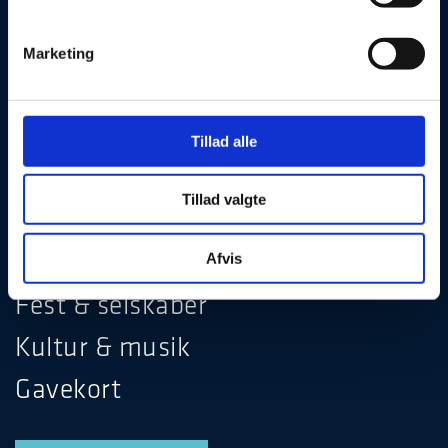
Marketing
Julefrokost
Tillad alle
Hotel & ophold
Tillad valgte
Møde & konference
Restaurant & bar
Afvis
Fest & selskaber
Kultur & musik
Gavekort