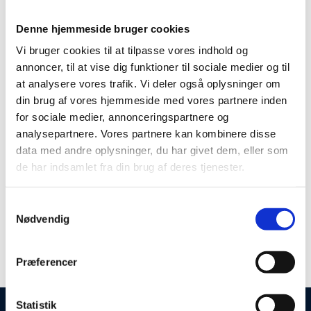
DJ - Søren Brøndserud
Denne hjemmeside bruger cookies
Vi bruger cookies til at tilpasse vores indhold og
annoncer, til at vise dig funktioner til sociale medier og til
Fra kl. 21.00 spiller DJ – Søren Brøndserud de nyeste
at analysere vores trafik. Vi deler også oplysninger om
din brug af vores hjemmeside med vores partnere inden
loungetoner og remixes. Musikken og lyset ændres og
for sociale medier, annonceringspartnere og
lokalet transformeres fra aftenrestaurant til
analysepartnere. Vores partnere kan kombinere disse
cocktaillounge med stjerner på himlen. Gæsterne
data med andre oplysninger, du har givet dem, eller som
fascineres af loungens betagende design, de 600 kvm.
de har indsamlet fra din brug af deres tjenester.
glasloft, de rå murstens vægge, unikke azobe
plankeborde og skønne sofamiljøer. Stemningen er
Samtykkevalg
uformel og hyggelig, med plads til alle.
Nødvendig
Præferencer
Se mere på megalounge.dk
Statistik