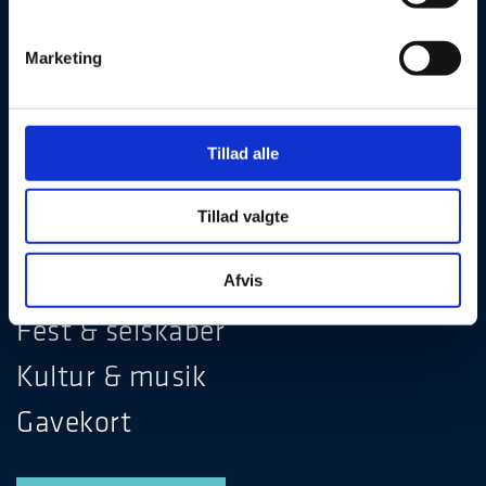
Marketing
Julefrokost
Tillad alle
Hotel & ophold
Tillad valgte
Møde & konference
Restaurant & bar
Afvis
Fest & selskaber
Kultur & musik
Gavekort