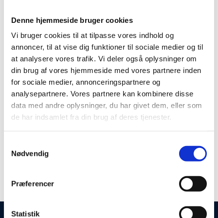
DJ - Anton Hassinggaard
Denne hjemmeside bruger cookies
Vi bruger cookies til at tilpasse vores indhold og
annoncer, til at vise dig funktioner til sociale medier og til
Fra kl. 21.00 spiller DJ Frederik Fiehn de nyeste
at analysere vores trafik. Vi deler også oplysninger om
din brug af vores hjemmeside med vores partnere inden
loungetoner og remixes. Musikken og lyset ændres og
for sociale medier, annonceringspartnere og
lokalet transformeres fra aftenrestaurant til
analysepartnere. Vores partnere kan kombinere disse
cocktaillounge med stjerner på himlen. Gæsterne
data med andre oplysninger, du har givet dem, eller som
fascineres af loungens betagende design, de 600 kvm.
de har indsamlet fra din brug af deres tjenester.
glasloft, de rå murstens vægge, unikke azobe
plankeborde og skønne sofamiljøer. Stemningen er
Samtykkevalg
uformel og hyggelig, med plads til alle.
Nødvendig
Præferencer
Se mere på megalounge.dk
Statistik