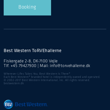
Booking
Best Western ToRVEhallerne
Fiskergade 2-8, DK-7100 Vejle
Tlf.
+45 79427900
| Mail:
info@torvehallerne.dk
Wherever Lifes Takes You, Best Western Is There®
Each Best Western® branded hotel is independently owned and operated.
© 2002-2017 Best Western International, Inc. All rights reserved.
bestwestern.dk